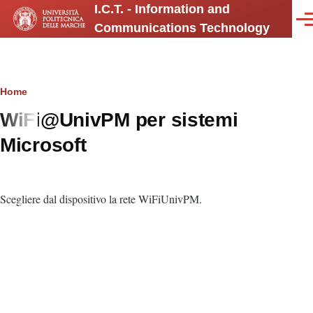
I.C.T. - Information and
Salta al contenuto principale
Men
Communications Technology
Briciole
Home
WiFi@UnivPM per sistemi
di
Microsoft
pane
Scegliere dal dispositivo la rete WiFiUnivPM.