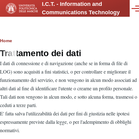
I.C.T. - Information and
Salta al contenuto principale
Men
Communications Technology
Briciole
Home
Trattamento dei dati
di
I dati di connessione e di navigazione (anche se in forma di file di
pane
LOG) sono acquisiti a fini statistici, o per controllare e migliorare il
funzionamento del servizio, e non vengono in alcun modo associati ad
altri dati al fine di identificare l'utente o crearne un profilo personale.
Tali dati non vengono in alcun modo, e sotto alcuna forma, trasmessi o
ceduti a terze parti.
E' fatta salva l'utilizzabilità dei dati per fini di giustizia nelle ipotesi
espressamente previste dalla legge, o per l'adempimento di obblighi
normativi.